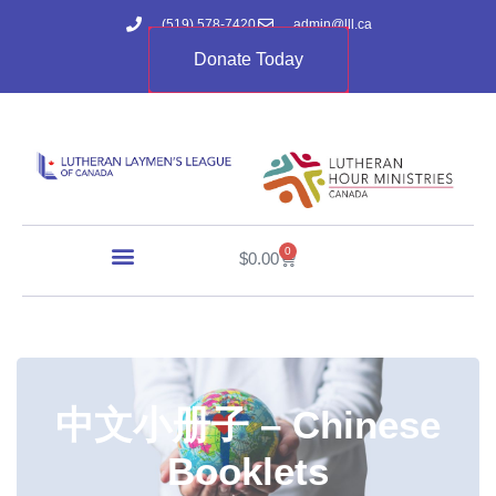
(519) 578-7420
admin@lll.ca
Donate Today
0
$
0.00
中文小册子 – Chinese
Booklets