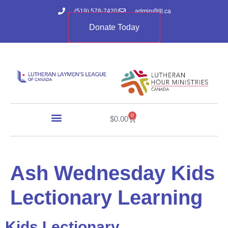
(519) 578-7420
admin@lll.ca
Donate Today
0
$
0.00
Ash Wednesday Kids
Lectionary Learning
Kids Lectionary