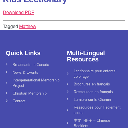
Download PDF
Tagged
Matthew
Quick Links
Multi-Lingual
Resources
Broadcasts in Canada
Lectionnaire pour enfants:
News & Events
coloriage
Intergenerational Mentorship
Brochures en français
Project
Ressources en français
Christian Mentorship
Lumière sur le Chemin
Contact
Ressources pour l’isolement
social
中文小册子 – Chinese
Booklets