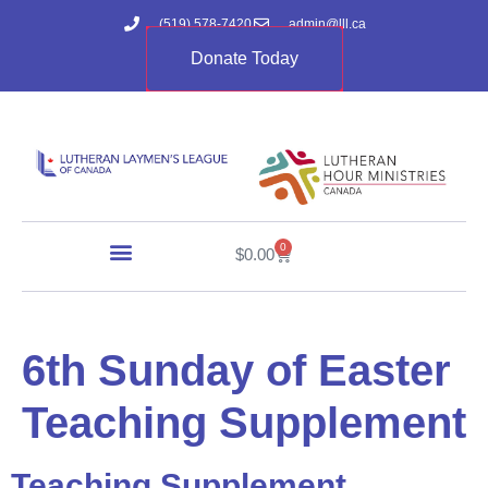
(519) 578-7420
admin@lll.ca
Donate Today
0
$
0.00
6th Sunday of Easter
Teaching Supplement
Teaching Supplement