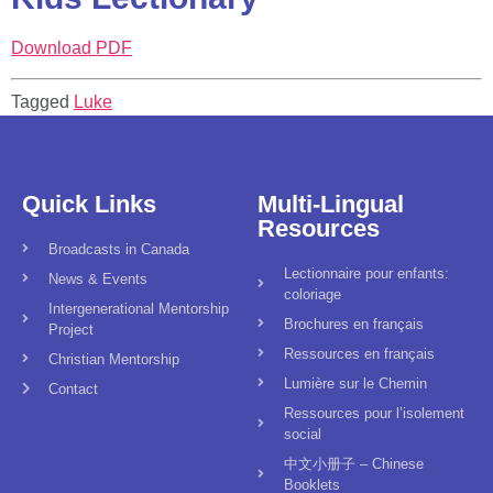
Download PDF
Tagged
Luke
Quick Links
Multi-Lingual
Resources
Broadcasts in Canada
Lectionnaire pour enfants:
News & Events
coloriage
Intergenerational Mentorship
Brochures en français
Project
Ressources en français
Christian Mentorship
Lumière sur le Chemin
Contact
Ressources pour l’isolement
social
中文小册子 – Chinese
Booklets