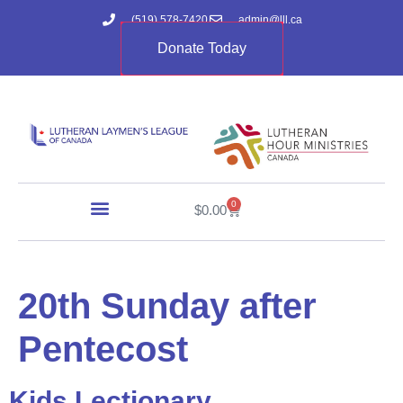
(519) 578-7420
admin@lll.ca
Donate Today
0
$
0.00
20th Sunday after
Pentecost
Kids Lectionary